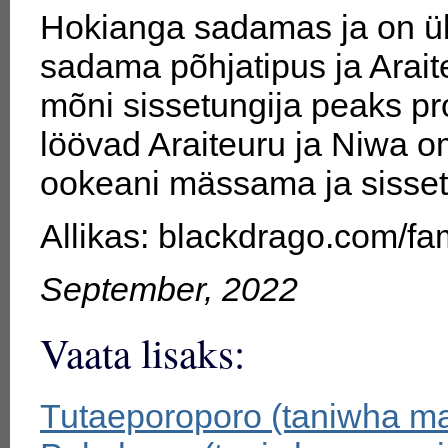
Hokianga sadamas ja on üks
sadama põhjatipus ja Arait
mõni sissetungija peaks 
löövad Araiteuru ja Niwa 
ookeani mässama ja sisset
Allikas: blackdrago.com/fa
September, 2022
Vaata lisaks:
Tutaeporoporo (taniwha ma