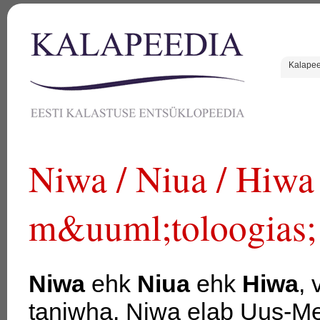
Kalape
Niwa / Niua / Hiwa
m&uuml;toloogias;
Niwa
ehk
Niua
ehk
Hiwa
,
taniwha. Niwa elab Uus-M