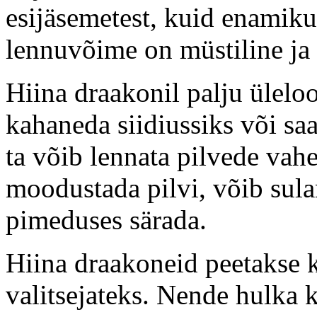
esijäsemetest, kuid enamiku
lennuvõime on müstiline ja s
Hiina draakonil palju ülel
kahaneda siidiussiks või s
ta võib lennata pilvede vahe
moodustada pilvi, võib sul
pimeduses särada.
Hiina draakoneid peetakse 
valitsejateks. Nende hulka 