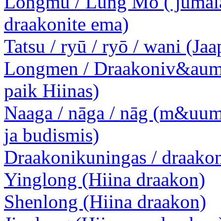
Longmu / Lung Mo ( jumal
draakonite ema)
Tatsu / ryū / ryō / wani (Ja
Longmen / Draakoniv&auml
paik Hiinas)
Naaga / nāga / nāg (m&uum
ja budismis)
Draakonikuningas / draakon
Yinglong (Hiina draakon)
Shenlong (Hiina draakon)