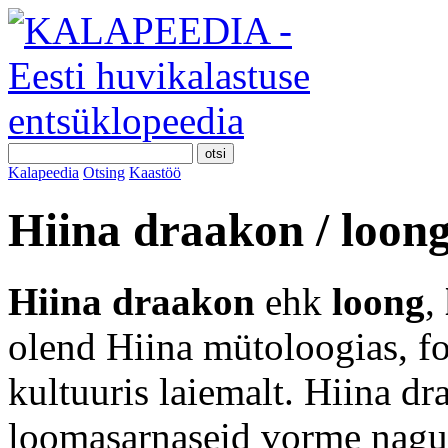
Kalapeedia
Otsing
Kaastöö
Hiina draakon / loong 
Hiina draakon
ehk
loong
,
olend Hiina mütoloogias, fo
kultuuris laiemalt. Hiina dr
loomasarnaseid vorme nagu