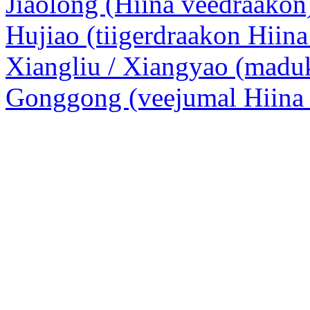
Jiaolong (Hiina veedraakon
Hujiao (tiigerdraakon Hiina
Xiangliu / Xiangyao (madu
Gonggong (veejumal Hiina