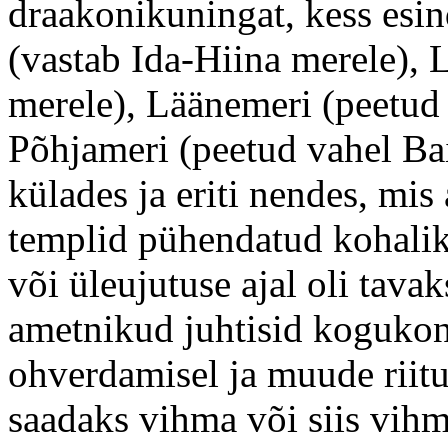
draakonikuningat, kess esi
(vastab Ida-Hiina merele),
merele), Läänemeri (peetud 
Põhjameri (peetud vahel Bai
külades ja eriti nendes, mis
templid pühendatud kohalik
või üleujutuse ajal oli tava
ametnikud juhtisid kogukon
ohverdamisel ja muude riitus
saadaks vihma või siis vihm