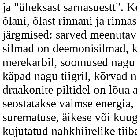
ja "üheksast sarnasuestt". K
õlani, õlast rinnani ja rinn
järgmised: sarved meenutava
silmad on deemonisilmad, k
merekarbil, soomused nagu 
käpad nagu tiigril, kõrvad 
draakonite piltidel on lõua a
seostatakse vaimse energia, 
surematuse, äikese või kuu
kujutatud nahkhiirelike tii