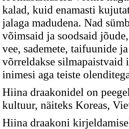
kalad, kuid enamasti kujuta
jalaga madudena. Nad sümb
võimsaid ja soodsaid jõude, 
vee, sademete, taifuunide ja
võrreldakse silmapaistvaid 
inimesi aga teiste olenditeg
Hiina draakonidel on peegeld
kultuur, näiteks Koreas, Vie
Hiina draakoni kirjeldamise