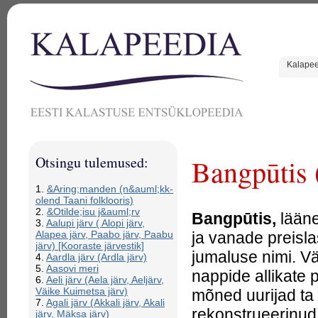
Kalape
Otsingu tulemused:
Bangpūtis 
1.
&Aring;manden (n&auml;kk-
olend Taani folklooris)
2.
&Otilde;isu j&auml;rv
Bangpūtis,
lääne
3.
Aalupi järv ( Alopi järv,
ja vanade preisla
Alapea järv, Paabo järv, Paabu
järv) [Kooraste järvestik]
jumaluse nimi. V
4.
Aardla järv (Ardla järv)
5.
Aasovi meri
nappide allikate 
6.
Aeli järv (Aela järv, Aeljärv,
Väike Kuimetsa järv)
mõned uurijad ta
7.
Agali järv (Akkali järv, Akali
rekonstrueerinud
järv, Mäksa järv)