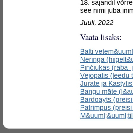
18. sajandil võrr
Alakonu järv, Alakunnu järv,
Jussi järv)
see nimi juba in
24.
Alasjärv (Piipse järv)
25.
Allikajärv (Peraküla
Juuli, 2022
Allikajärv, Allikjärv, Tantsujärv)
26.
Alpi haug (Esox cisalpinus)
27.
Alžeeria haugparrak
Vaata lisaks:
(Luciobarbus callensis)
28.
Ameerika haug (Esox
americanus)
Balti vetem&uuml
29.
Ameerika koerkala (Umbra
limi)
Neringa (hiigelt&u
30.
Ameerika paalia ehk oja-
mägih&#245;rnas (Salvelinus
Pinčiukas (raba-
fontinalis)
Vėjopatis (leedu 
31.
Amguema tundrakala
(Dallia admirabilis)
Jurate ja Kastyti
32.
Amme jõgi (Aame jõgi, Ame
jõgi, Amedi jõgi, Kaiavere jõgi,
Bangu māte (l&au
Kõlajõgi)
Bardoayts (preisi
33.
Amuuri haug (Esox
reichertii)
Patrimpus (preisi
34.
Andaluusia haugparrak
(Luciobarbus sclateri)
M&uuml;&uuml;til
35.
Andresjärv (Mustjärv)
36.
Angerjalised
(Anguilliformes)
37.
Anisakiaas (anisakidoos)