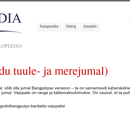
Kalapeedia
Otsing
Kaastöö
edu tuule- ja merejumal)
al, võib olla jumal Bangpūtyse versioon – ta on samamoodi kahenäoline
') jumal. Vėjopatis on range ja kättemaksuhimuline. On usutud, et ta pu
gods/bangputys-bardaitis-vejopatis/