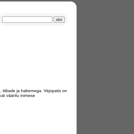
, tiibade ja habemega. Vėjopatis on
hub vääritu inimese