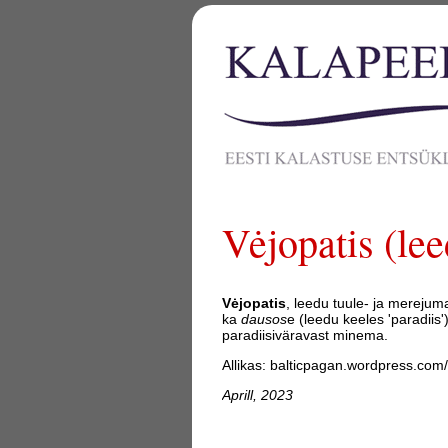
Vėjopatis (le
Vėjopatis
, leedu tuule- ja merejum
ka
dausos
e (leedu keeles 'paradiis
paradiisiväravast minema.
Allikas: balticpagan.wordpress.com/
Aprill, 2023