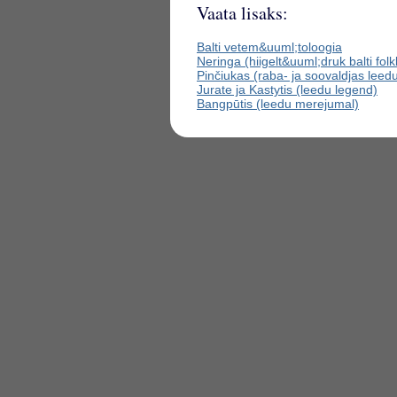
Vaata lisaks:
Balti vetem&uuml;toloogia
Neringa (hiigelt&uuml;druk balti folk
Pinčiukas (raba- ja soovaldjas lee
Jurate ja Kastytis (leedu legend)
Bangpūtis (leedu merejumal)