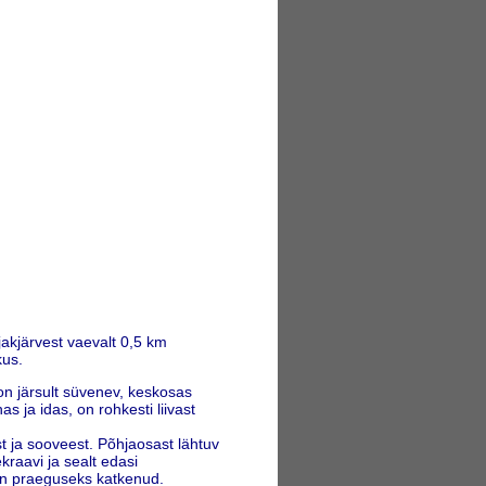
jakjärvest vaevalt 0,5 km
kus.
on järsult süvenev, keskosas
 ja idas, on rohkesti liivast
t ja sooveest. Põhjaosast lähtuv
kraavi ja sealt edasi
 on praeguseks katkenud.