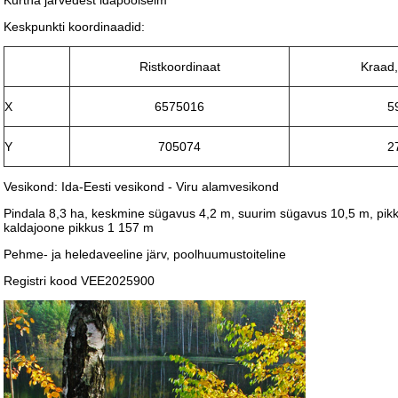
Kurtna järvedest idapoolseim
Keskpunkti koordinaadid:
Ristkoordinaat
Kraad,
X
6575016
5
Y
705074
2
Vesikond: Ida-Eesti vesikond - Viru alamvesikond
Pindala 8,3 ha, keskmine sügavus 4,2 m, suurim sügavus 10,5 m, pikk
kaldajoone pikkus 1 157 m
Pehme- ja heledaveeline järv, poolhuumustoiteline
Registri kood VEE2025900