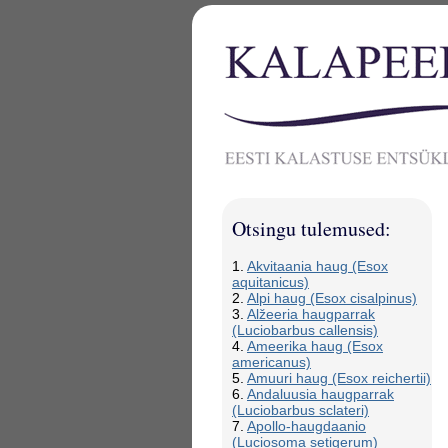
Otsingu tulemused:
1.
Akvitaania haug (Esox
aquitanicus)
2.
Alpi haug (Esox cisalpinus)
3.
Alžeeria haugparrak
(Luciobarbus callensis)
4.
Ameerika haug (Esox
americanus)
5.
Amuuri haug (Esox reichertii)
6.
Andaluusia haugparrak
(Luciobarbus sclateri)
7.
Apollo-haugdaanio
(Luciosoma setigerum)