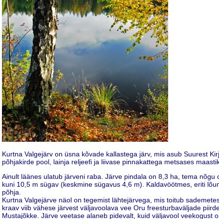
Kurtna Valgejärv on üsna kõvade kallastega järv, mis asub Suurest Kir
põhjakirde pool, lainja reljeefi ja liivase pinnakattega metsases maasti
Ainult läänes ulatub järveni raba. Järve pindala on 8,3 ha, tema nõgu 
kuni 10,5 m sügav (keskmine sügavus 4,6 m). Kaldavöötmes, eriti lõunas
põhja.
Kurtna Valgejärve näol on tegemist lähtejärvega, mis toitub sademetes
kraav viib vähese järvest väljavoolava vee Oru freesturbaväljade piirde
Mustajõkke. Järve veetase alaneb pidevalt, kuid väljavool veekogust