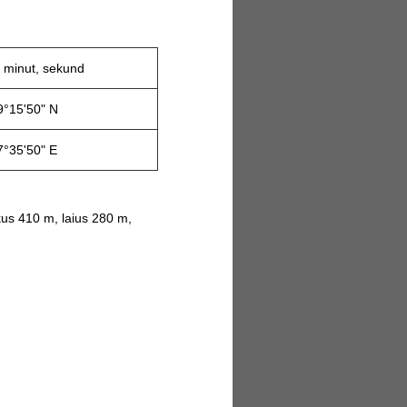
 minut, sekund
9°15'50" N
7°35'50" E
us 410 m, laius 280 m,