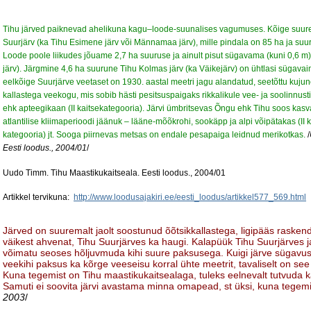
Tihu järved paiknevad ahelikuna kagu–loode-suunalises vagumuses. Kõige suure
Suurjärv (ka Tihu Esimene järv või Männamaa järv), mille pindala on 85 ha ja suur
Loode poole liikudes jõuame 2,7 ha suuruse ja ainult pisut sügavama (kuni 0,6 m)
järv). Järgmine 4,6 ha suurune Tihu Kolmas järv (ka Väikejärv) on ühtlasi sügavaim
eelkõige Suurjärve veetaset on 1930. aastal meetri jagu alandatud, seetõttu kuju
kallastega veekogu, mis sobib hästi pesitsuspaigaks rikkalikule vee- ja soolinnusti
ehk apteegikaan (II kaitsekategooria). Järvi ümbritsevas Õngu ehk Tihu soos kasv
atlantilise kliimaperioodi jäänuk – lääne-mõõkrohi, sookäpp ja alpi võipätakas (II kat
kategooria) jt. Sooga piirnevas metsas on endale pesapaiga leidnud merikotkas.
/
Eesti loodus., 2004/01
/
Uudo Timm. Tihu Maastikukaitseala. Eesti loodus., 2004/01
Artikkel tervikuna:
http://www.loodusajakiri.ee/eesti_loodus/artikkel577_569.html
Järved on suuremalt jaolt soostunud õõtsikkallastega, ligipääs raskend
väikest ahvenat, Tihu Suurjärves ka haugi. Kalapüük Tihu Suurjärves ja
võimatu seoses hõljuvmuda kihi suure paksusega. Kuigi järve sügavus võ
veekihi paksus ka kõrge veeseisu korral ühte meetrit, tavaliselt on se
Kuna tegemist on Tihu maastikukaitsealaga, tuleks eelnevalt tutvuda kai
Samuti ei soovita järvi avastama minna omapead, st üksi, kuna tegem
2003
/