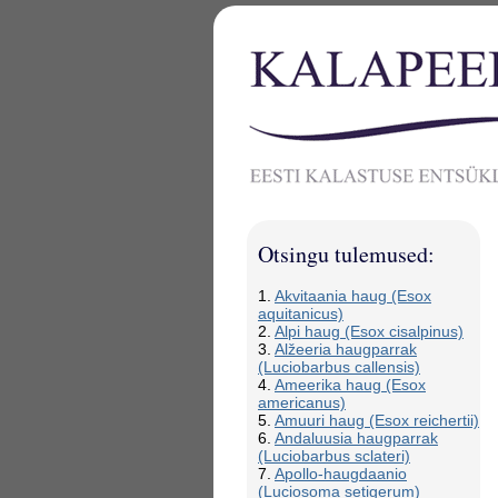
Otsingu tulemused:
1.
Akvitaania haug (Esox
aquitanicus)
2.
Alpi haug (Esox cisalpinus)
3.
Alžeeria haugparrak
(Luciobarbus callensis)
4.
Ameerika haug (Esox
americanus)
5.
Amuuri haug (Esox reichertii)
6.
Andaluusia haugparrak
(Luciobarbus sclateri)
7.
Apollo-haugdaanio
(Luciosoma setigerum)