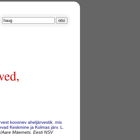
ved,
est koosnev aheljärvestik. mis
evad Keskmine ja Kolmas järv. L.
/
Aare Mäemets. Eesti NSV