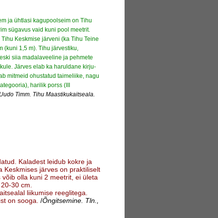
m ja ühtlasi kagupoolseim on Tihu
im sügavus vaid kuni pool meetrit.
 Tihu Keskmise järveni (ka Tihu Teine
 (kuni 1,5 m). Tihu järvestiku,
neski siia madalaveeline ja pehmete
kule. Järves elab ka haruldane kirju-
ab mitmeid ohustatud taimeliike, nagu
egooria), harilik porss (III
Uudo Timm. Tihu Maastikukaitseala.
atud. Kaladest leidub kokre ja
 Keskmises järves on praktiliselt
ib olla kuni 2 meetrit, ei ületa
e 20-30 cm.
tsealal liikumise reeglitega.
ist on sooga.
/
Õngitsemine. Tln.,