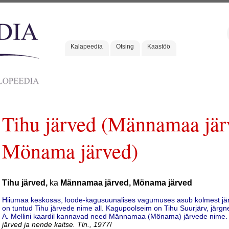
Kalapeedia
Otsing
Kaastöö
Tihu järved (Männamaa jär
Mönama järved)
Tihu järved,
ka
Männamaa järved, Mönama järved
Hiiumaa keskosas, loode-kagusuunalises vagumuses asub kolmest järv
on tuntud Tihu järvede nime all. Kagupoolseim on Tihu Suurjärv, järgn
A. Mellini kaardil kannavad need Männamaa (Mönama) järvede nime.
järved ja nende kaitse. Tln., 1977
/