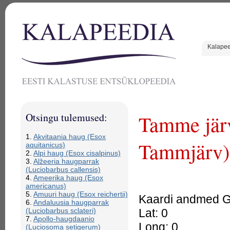
Kalape
Otsingu tulemused:
Tamme jär
1.
Akvitaania haug (Esox
Tammjärv)
aquitanicus)
2.
Alpi haug (Esox cisalpinus)
3.
Alžeeria haugparrak
(Luciobarbus callensis)
4.
Ameerika haug (Esox
americanus)
5.
Amuuri haug (Esox reichertii)
Kaardi andmed GP
6.
Andaluusia haugparrak
Lat: 0
(Luciobarbus sclateri)
7.
Apollo-haugdaanio
Long: 0
(Luciosoma setigerum)