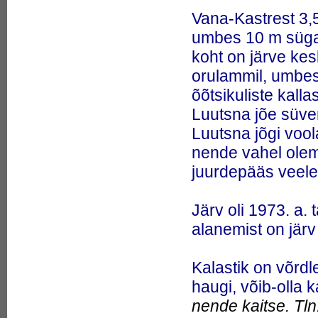
23.
haug 16,21 kg
Vana-Kastrest 3,5
24.
Haug komi p&auml;rimuses
25.
Haug p&auml;rimuses
umbes 10 m süga
26.
Haug püügikalana
27.
Haug toidukalana
koht on järve kes
28.
Haug. Eluviisid.
orulammil, umbes
Püügitehnikad. Retseptid.
(Raamat)
õõtsikuliste kall
29.
Haugangerjad
(Muraenesox)
Luutsna jõe süve
30.
Haugangerlased
Luutsna jõgi voo
(Muraenesocidae)
31.
Haugasraid (Aetobatus)
nende vahel ole
32.
Haugdaaniod (Luciosoma)
33.
Haugi kudemine
juurdepääs veel
34.
Haugi loomine
(p&auml;rimus; Eisen)
35.
Haugi magu õngesöödana
Järv oli 1973. a.
36.
Haugi soolikas (paik soome
m&uuml;toloogias)
alanemist on järv
37.
Haugi veri (p&auml;rimus,
kalastusmaagia; Loorits)
38.
Haugid (Esox)
Kalastik on võrdle
39.
Haugilised (Esociformes)
40.
Haugist handi
haugi, võib-olla 
p&auml;rimuses
41.
Haugisöömisest Sabanejevi
nende kaitse. Tln
raamatus