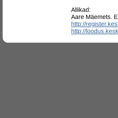
42.
Haugjas mokkparrak
(Labeobarbus lucius)
Allikad:
43.
Haugjärv (Aheru Haugjärv)
44.
Haugjärv (Kurtna Haugjärv,
Aare Mäemets. Ee
Havijärv)
http://register.k
45.
Haugjärv (Ämmassaare
Haugjärv)
http://loodus.kes
46.
Haugkarbid (Luciocyprinus)
47.
Hauglased (Esocidae)
48.
Hauglatik (Luciobrama
macrocephalus)
49.
Haugmarinka (Schizothorax
esocinus)
50.
Haugparrakad
(Luciobarbus)
51.
Hiid-noolhaug ehk
barrakuuda (Sphyraena
barracuda)
52.
Hõbedane noolhaug
(Sphyraena argentea)
53.
Ibeeria haugparrak
(Luciobarbus comizo)
54.
Iraani haugparrak
(Luciobarbus barbulus)
55.
Jaapani haugangerjas
(Muraenesox cinereus)
56.
Jordani haugparrak
(Luciobarbus longiceps)