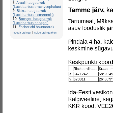
8.
Araali haugparrak
(Luciobarbus brachycephalus)
Tamme järv,
k
9.
Biskra haugparrak
(Luciobarbus biscarensis)
10.
Bocage'i haugparrak
Tartumaal, Mäksa
(Luciobarbus bocagei)
11.
Escherichi haugparrak
asuv looduslik jä
(Luciobarbus escherichii)
|
muuda otsingut
sulge otsinguaken
12.
Fileerimine (haug)
13.
Graellsi haugparrak
Pindala 4 ha, kal
(Luciobarbus graellsii)
14.
Guadiana haugparrak
keskmine sügavu
(Luciobarbus microcephalus)
15.
Guercifi haugparrak
(Luciobarbus guercifensis)
Keskpunkti koord
16.
Guirao haugparrak
(Luciobarbus guiraonis)
Ristkoordinaat
Kraad, m
17.
Harilik haug, haug (Esox
X
6471242
58°20'4
lucius)
18.
Harilik haugangerjas
Y
673811
26°58'9
(Muraenesox bagio)
19.
Harilik haugdaanio
Ida-Eesti vesiko
(Luciosoma bleekeri)
20.
Harilik noolhaug
Kalgiveeline, sega
(Sphyraena sphyraena)
21.
Haug - legendaarsed
KKR kood: VEE2
suurhaugid
22.
haug 16,2 kg