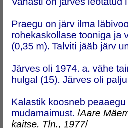
Vanasti on järves leotatud l
Praegu on järv ilma läbivo
rohekaskollase tooniga ja
(0,35 m). Talviti jääb järv 
Järves oli 1974. a. vähe ta
hulgal (15). Järves oli pal
Kalastik koosneb peaaegu 
mudamaimust.
/
Aare Mäeme
kaitse. Tln., 1977
/