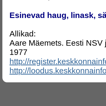
Esinevad haug, linask, sä
Allikad:
Aare Mäemets. Eesti NSV jä
1977
http://register.keskkonnain
http://loodus.keskkonnainf