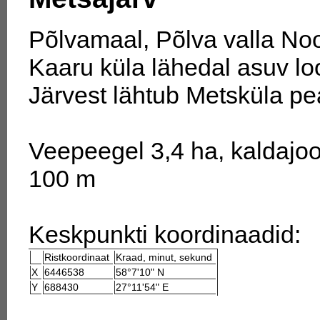
Põlvamaal, Põlva valla Noo
Kaaru küla lähedal asuv loo
Järvest lähtub Metsküla p
Veepeegel 3,4 ha, kaldajoo
100 m
Keskpunkti koordinaadid:
Ristkoordinaat
Kraad, minut, sekund
X
6446538
58°7'10" N
Y
688430
27°11'54" E