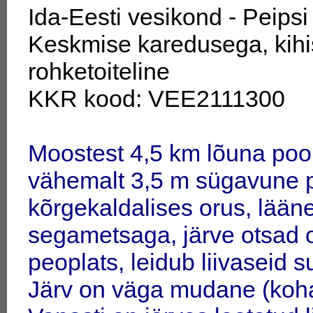
Ida-Eesti vesikond - Peips
Keskmise karedusega, kihis
rohketoiteline
KKR kood: VEE2111300
Moostest 4,5 km lõuna pool
vähemalt 3,5 m sügavune pi
kõrgekaldalises orus, lääne
segametsaga, järve otsad 
peoplats, leidub liivaseid s
Järv on väga mudane (kohat