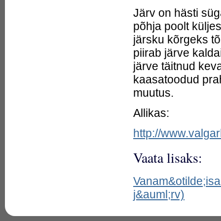
(tegelane islami
Järv on hästi sü
m&uuml;toloogias)
45.
Ala / Hala
põhja poolt külj
(l&otilde;unaslaavi deemon)
46.
Alajärv (Väimela Alajärv,
järsku kõrgeks tõ
Väike Väimela järv, Ala-Väimela
piirab järve kal
järv, Väimela Väikejärv)
47.
Alasjärv (Piipse järv)
järve täitnud keva
48.
Alatskivi järv (Alatskivi
paisjärv)
kaasatoodud prahi
49.
Alatskivi Silmaallikas
muutus.
(Alatskivi Punane allikas)
50.
Aleya / Atoshi Bhoot
(Bengali virvatuled)
Allikas:
51.
Alklased (Alcidae)
52.
Allikas udmurdi uskumustes
http://www.valg
53.
Aloja / dona d'aigua / goja /
paitida (veenaine Kataloonia
m&uuml;toloogias)
Vaata lisaks:
54.
Aloosad (Alosa)
55.
Alp-luachra / Joint-eater
(parasiit-haldjas keldi
Vanam&otilde;isa
m&uuml;toloogias)
56.
Alpi haug (Esox cisalpinus)
j&auml;rv)
57.
Altja küla
58.
Ambize Angulo /
Ambisiangulo (veekr&uuml;ptiid
Aafrikas)