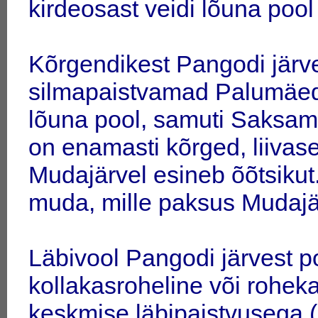
kirdeosast veidi lõuna pool 
Kõrgendikest Pangodi järve
silmapaistvamad Palumäed
lõuna pool, samuti Saksamä
on enamasti kõrged, liivase
Mudajärvel esineb õõtsiku
muda, mille paksus Mudajä
Läbivool Pangodi järvest po
kollakasroheline või rohek
keskmise läbipaistvusega (