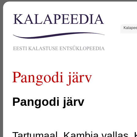
Kalape
Pangodi järv
Pangodi järv
Tartumaal, Kambja vallas, 