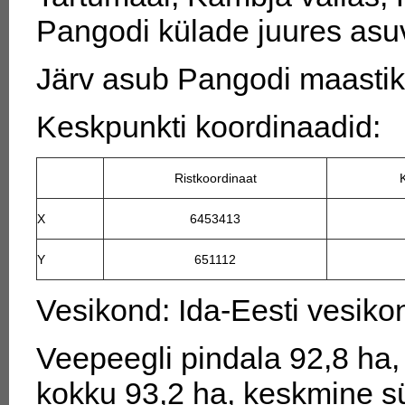
Pangodi külade juures asuv
Järv asub Pangodi maastik
Keskpunkti koordinaadid:
Ristkoordinaat
X
6453413
Y
651112
Vesikond: Ida-Eesti vesiko
Veepeegli pindala 92,8 ha, 
kokku 93,2 ha, keskmine s