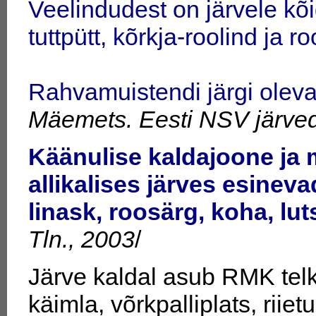
Veelindudest on järvele kõ
tuttpütt, kõrkja-roolind ja roo
Rahvamuistendi järgi olevat
Mäemets. Eesti NSV järved 
Käänulise kaldajoone ja 
allikalises järves esineva
linask, roosärg, koha, lut
Tln., 2003
/
Järve kaldal asub RMK telk
käimla, võrkpalliplats, riiet