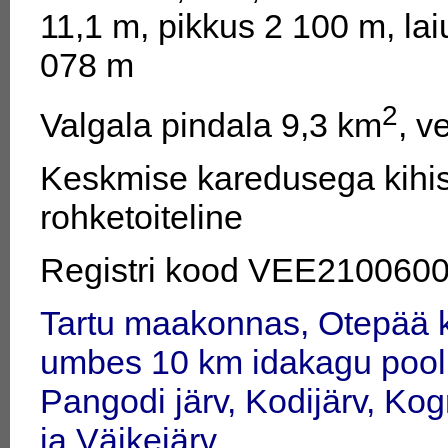
11,1 m, pikkus 2 100 m, la
078 m
2
Valgala pindala 9,3 km
, v
Keskmise karedusega kihist
rohketoiteline
Registri kood VEE210060
Tartu maakonnas, Otepää k
umbes 10 km idakagu pool 
Pangodi järv, Kodijärv, Ko
ja Väikejärv.