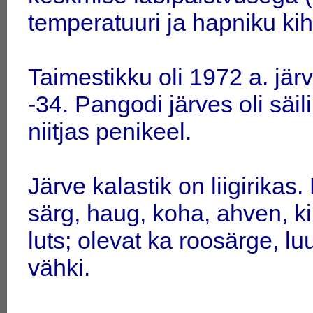
temperatuuri ja hapniku kih
Taimestikku oli 1972 a. järv
-34. Pangodi järves oli säili
niitjas penikeel.
Järve kalastik on liigirikas
särg, haug, koha, ahven, k
luts; olevat ka roosärge, lu
vähki.