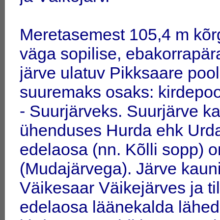
Meretasemest 105,4 m kõr
väga sopilise, ebakorrapä
järve ulatuv Pikksaare poo
suuremaks osaks: kirdepoo
- Suurjärveks. Suurjärve 
ühenduses Hurda ehk Urda 
edelaosa (nn. Kõlli sopp)
(Mudajärvega). Järve kaunis
Väikesaar Väikejärves ja ti
edelaosa läänekalda lähe