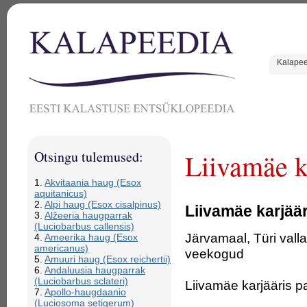
Kalape
Otsingu tulemused:
Liivamäe k
1.
Akvitaania haug (Esox
aquitanicus)
2.
Alpi haug (Esox cisalpinus)
Liivamäe karjäär
3.
Alžeeria haugparrak
(Luciobarbus callensis)
Järvamaal, Türi valla
4.
Ameerika haug (Esox
americanus)
veekogud
5.
Amuuri haug (Esox reichertii)
6.
Andaluusia haugparrak
(Luciobarbus sclateri)
Liivamäe karjääris p
7.
Apollo-haugdaanio
(Luciosoma setigerum)