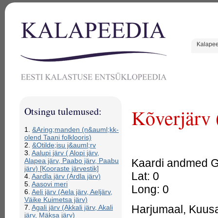
Kalape
Otsingu tulemused:
Kõverjärv 
1.
&Aring;manden (n&auml;kk-
olend Taani folklooris)
2.
&Otilde;isu j&auml;rv
3.
Aalupi järv ( Alopi järv,
Kaardi andmed GP
Alapea järv, Paabo järv, Paabu
järv) [Kooraste järvestik]
Lat: 0
4.
Aardla järv (Ardla järv)
5.
Aasovi meri
Long: 0
6.
Aeli järv (Aela järv, Aeljärv,
Väike Kuimetsa järv)
Harjumaal, Kuusal
7.
Agali järv (Akkali järv, Akali
järv, Mäksa järv)