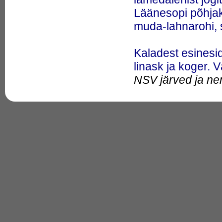
38.
Anne kanal
Läänesopi põhjaka
39.
Antarktika
40.
Apollo-haugdaanio
muda-lahnarohi,
(Luciosoma setigerum)
41.
Araabia gaavialangerjas
(Gavialiceps arabicus)
Kaladest esinesi
42.
Araali haugparrak
(Luciobarbus brachycephalus)
linask ja koger. 
43.
Araali meri
44.
Aravuse järv (Sõmeru järv,
NSV järved ja nen
Tõnsu järv)
45.
Arbi järv (Arbijärv, Väike
Elva järv, Elva Väikejärv)
46.
Arojärv (Rasina Arujärv)
47.
Asema järv (Suur Asema
järv, 2. Asema järv, Suur
Külaaseme järv, Sügavjärv,
Alamärdi järv)
48.
Atla jõgi
49.
Atlandi tuur Eestis
50.
Atom (Abu)
51.
Atom Giller (Abu)
52.
Auksi järv
53.
Aut-ot&otilde;r (Obi
suudmeala peremeesvaim)
54.
Avijõgi (Paasvere j&#245;gi,
Venevere j&#245;gi, Avinurme
j&#245;gi, Lohusuu j&#245;gi)