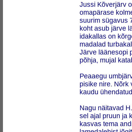
Alakonu järv, Alakunnu järv,
Jussi Kõverjärv o
Jussi järv)
omapärase kolmeso
24.
Alasjärv (Piipse järv)
25.
Allikajärv (Peraküla
suurim sügavus 
Allikajärv, Allikjärv, Tantsujärv)
26.
Alpi haug (Esox cisalpinus)
koht asub järve l
27.
Alžeeria haugparrak
idakallas on kõrg
(Luciobarbus callensis)
28.
Ameerika haug (Esox
madalad turbakald
americanus)
29.
Ameerika koerkala (Umbra
Järve läänesopi põ
limi)
põhja, mujal kat
30.
Ameerika paalia ehk oja-
mägih&#245;rnas (Salvelinus
fontinalis)
31.
Amguema tundrakala
Peaaegu umbjärv,
(Dallia admirabilis)
pisike nire. Nõrk
32.
Amme jõgi (Aame jõgi, Ame
jõgi, Amedi jõgi, Kaiavere jõgi,
kaudu ühendatud
Kõlajõgi)
33.
Amuuri haug (Esox
reichertii)
Nagu näitavad H. 
34.
Andaluusia haugparrak
(Luciobarbus sclateri)
sel ajal pruun ja
35.
Andresjärv (Mustjärv)
36.
Angerjalised
kasvas tema andm
(Anguilliformes)
37.
Anisakiaas (anisakidoos)
lamedalehist jõgi