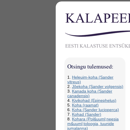
Otsingu tulemused:
1.
Heleuim-koha (Sander
vitreus)
2.
Jõekoha (Sander volgensis)
3.
Kanada koha (Sander
canadensis)
4.
Kivikohad (Epinephelus)
5.
Koha (raamat)
6.
Koha (Sander lucioperca)
7.
Kohad (Sander)
8.
Kohara (Pol&uuml;neesia
m&uuml;toloogia, tuunide
jumalanna)