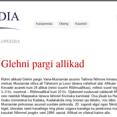
Kalapeedia
Otsing
Kaastöö
Glehni pargi allikad
Rühm allikaid Glehni pargis Vana-Mustamäe asumis Tallinna Nõmme linnaos
metsas Mustamäe nõlva all Tähetorni ja Lossi tänava vahelisel alal. Allikate
Kevadel avaneb kuni 24 allikat (neist suurim Rõõmuallikas), millest suvel te
1–3 l/s, suurimal – Rõõmuallikal kuni 10 l/s. Ojakesed suubuvad valdavalt
vesi neeldub Mäepealse tänava lähistel Kivinuka karstialal. Osa jõuab ka Harku
Iisaku (nimetatud ka Kadaka, Kadakaküla ning Soone) oja lätteks, mis läbis 
Mustamäe piirkonnas asunud suvilate piirkonda. 20. sajandi algul rajas Nikol
tiigid, ühendas need kanalitega ning piiras sügava kanaliga ka perekonna mat
kasutati Nõmmel joogiks veel 1994. aastal. Allikad on võetud kaitse alla.