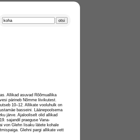
as. Allikad asuvad Rõõmuallika
 vesi pärineb Nõmme liivikutest.
gutseb 10–12. Allikate vooluhulk on
 Mustamäe basseini. Läänepoolsema
 järve. Ajalooliselt olid allikad
19. sajandil praeguse Vana-
ai von Glehn Iisaku lätete kohale
mispaiga. Glehni pargi allikate vett