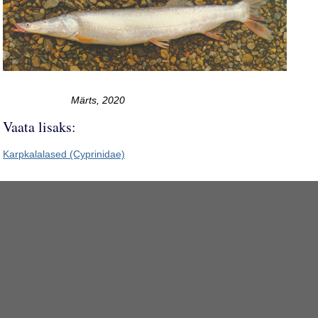
Märts, 2020
Vaata lisaks:
Karpkalalased (Cyprinidae)