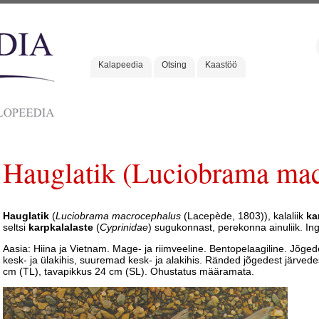
Kalapeedia
Otsing
Kaastöö
Hauglatik (Luciobrama mac
Hauglatik
(
Luciobrama macrocephalus
(Lacepède, 1803)), kalaliik
ka
seltsi
karpkalalaste
(
Cyprinidae
) sugukonnast, perekonna ainuliik. Ing
Aasia: Hiina ja Vietnam. Mage- ja riimveeline. Bentopelaagiline. Jõge
kesk- ja ülakihis, suuremad kesk- ja alakihis. Ränded jõgedest järvede
cm (TL), tavapikkus 24 cm (SL). Ohustatus määramata.