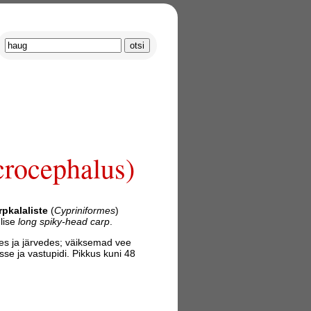
rocephalus)
rpkalaliste
(
Cypriniformes
)
lise
long spiky-head carp
.
des ja järvedes; väiksemad vee
sse ja vastupidi. Pikkus kuni 48