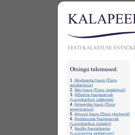
Otsingu tulemused:
1.
Akvitaania haug (Esox
aquitanicus)
2.
Alpi haug (Esox cisalpinus)
3.
Alžeeria haugparrak
(Luciobarbus callensis)
4.
Ameerika haug (Esox
americanus)
5.
Amuuri haug (Esox reichertii)
6.
Andaluusia haugparrak
(Luciobarbus sclateri)
7.
Apollo-haugdaanio
(Luciosoma setigerum)