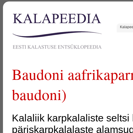
Kalape
Baudoni aafrikapar
baudoni)
Kalaliik karpkalaliste selt
päriskarpkalalaste alamsu