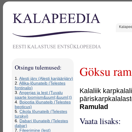
Kalape
Otsingu tulemused:
Göksu ramu
1.
Alesti järv (Alesti karjäärijärv)
2.
Allika-lõunateib (Telestes
fontinalis)
Kalaliik karpkala
3.
Angerjas ja lest (Tuvalu
päriskarpkalalas
saarte loomism&uuml;&uuml;t)
4.
Boiootia lõunateib (Telestes
Ramulad
beoticus)
5.
Cikola lõunateib (Telestes
turskyi)
Vaata lisaks:
6.
Dabari lõunateib (Telestes
dabar)
7.
Fileerimine (lest)