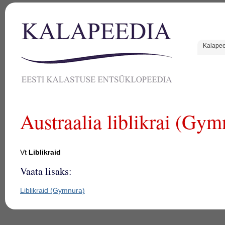
Kalape
Austraalia liblikrai (Gym
Vt
Liblikraid
Vaata lisaks:
Liblikraid (Gymnura)