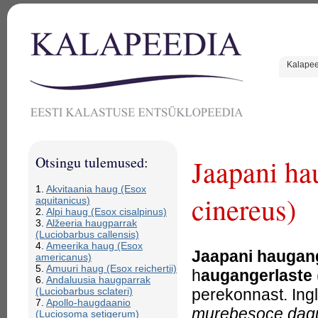
Kalape
Otsingu tulemused:
Jaapani ha
1.
Akvitaania haug (Esox
cinereus)
aquitanicus)
2.
Alpi haug (Esox cisalpinus)
3.
Alžeeria haugparrak
(Luciobarbus callensis)
4.
Ameerika haug (Esox
Jaapani haugan
americanus)
5.
Amuuri haug (Esox reichertii)
h
augangerlaste
6.
Andaluusia haugparrak
perekonnast. Ing
(Luciobarbus sclateri)
7.
Apollo-haugdaanio
murebesoce dag
(Luciosoma setigerum)