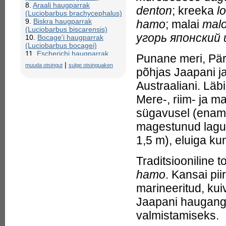
8.
Araali haugparrak
denton
; kreeka
l
(Luciobarbus brachycephalus)
9.
Biskra haugparrak
hamo
; malai
malo
(Luciobarbus biscarensis)
угорь японский
10.
Bocage'i haugparrak
(Luciobarbus bocagei)
11.
Escherichi haugparrak
Punane meri, Pärs
(Luciobarbus escherichii)
|
muuda otsingut
sulge otsinguaken
põhjas Jaapani ja
12.
Fileerimine (haug)
13.
Graellsi haugparrak
Austraaliani. Lä
(Luciobarbus graellsii)
14.
Guadiana haugparrak
Mere-, riim- ja 
(Luciobarbus microcephalus)
15.
Guercifi haugparrak
sügavusel (enama
(Luciobarbus guercifensis)
magestunud laguu
16.
Guirao haugparrak
(Luciobarbus guiraonis)
1,5 m), eluiga kun
17.
Harilik haug, haug (Esox
lucius)
Traditsiooniline 
18.
Harilik haugangerjas
(Muraenesox bagio)
hamo
. Kansai pi
19.
Harilik haugdaanio
(Luciosoma bleekeri)
marineeritud, kui
20.
Harilik noolhaug
(Sphyraena sphyraena)
Jaapani haugange
21.
Haug - legendaarsed
valmistamiseks.
suurhaugid
22.
haug 16,2 kg