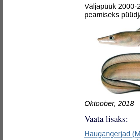
23.
haug 16,21 kg
Väljapüük 2000-2
24.
Haug komi p&auml;rimuses
peamiseks püüdja
25.
Haug p&auml;rimuses
26.
Haug püügikalana
27.
Haug toidukalana
28.
Haug. Eluviisid.
Püügitehnikad. Retseptid.
(Raamat)
29.
Haugangerjad
(Muraenesox)
30.
Haugangerlased
(Muraenesocidae)
31.
Haugasraid (Aetobatus)
32.
Haugdaaniod (Luciosoma)
33.
Haugi kudemine
34.
Haugi loomine
(p&auml;rimus; Eisen)
35.
Haugi magu õngesöödana
36.
Haugi soolikas (paik soome
m&uuml;toloogias)
Oktoober, 2018
37.
Haugi veri (p&auml;rimus,
kalastusmaagia; Loorits)
38.
Haugid (Esox)
Vaata lisaks:
39.
Haugilised (Esociformes)
40.
Haugist handi
p&auml;rimuses
Haugangerjad (
41.
Haugisöömisest Sabanejevi
raamatus