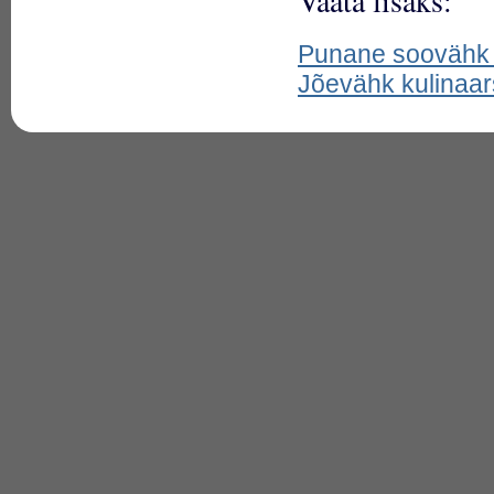
Vaata lisaks:
Punane soovähk 
Jõevähk kulinaar