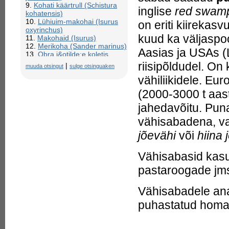
9.
Kohati käärtrull (Schistura
inglise
red
swamp 
kohatensis)
10.
Lühiuim-makohai (Isurus
on eriti kiirekasv
oxyrinchus)
kuud ka väljaspo
11.
Makohaid (Isurus)
12.
Merikoha (Sander marinus)
Aasias ja USAs (
13.
Obra j&otilde;e koletis
(kohap&auml;rimus Poolas)
riisipõldudel. On
|
muuda otsingut
sulge otsinguaken
14.
Pikkuim-makohai, ka
vähiliikidele. Eu
troopika-makohai (Isurus
paucus)
(2000-3000 t aas
15.
Tume kivikoha
(Epinephelus marginatus)
jahedavõitu. Pun
16.
Vööt-kivikoha (Epinephelus
vähisabadena, va
aeneus)
jõevähi
või
hiina 
Vähisabasid kasut
pastaroogade jms
Vähisabadele an
puhastatud homaa