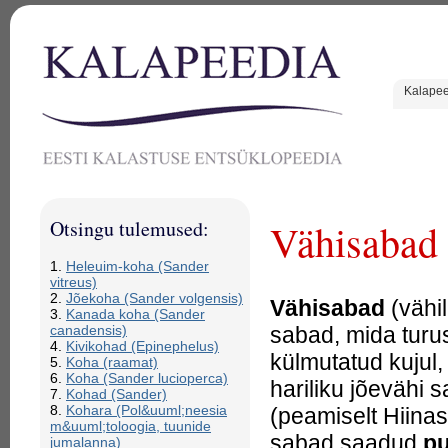
Kalape
Otsingu tulemused:
Vähisabad
1.
Heleuim-koha (Sander
vitreus)
2.
Jõekoha (Sander volgensis)
Vähisabad
(vähi
3.
Kanada koha (Sander
sabad, mida
turu
canadensis)
4.
Kivikohad (Epinephelus)
külmutatud kujul,
5.
Koha (raamat)
6.
Koha (Sander lucioperca)
hariliku jõevähi 
7.
Kohad (Sander)
8.
Kohara (Pol&uuml;neesia
(peamiselt Hiinas
m&uuml;toloogia, tuunide
sabad saadud
pu
jumalanna)