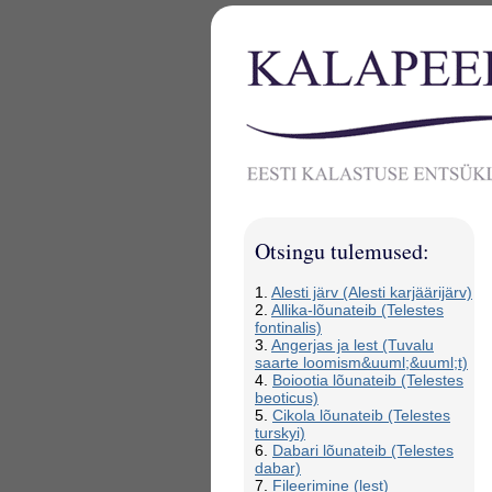
Otsingu tulemused:
1.
Alesti järv (Alesti karjäärijärv)
2.
Allika-lõunateib (Telestes
fontinalis)
3.
Angerjas ja lest (Tuvalu
saarte loomism&uuml;&uuml;t)
4.
Boiootia lõunateib (Telestes
beoticus)
5.
Cikola lõunateib (Telestes
turskyi)
6.
Dabari lõunateib (Telestes
dabar)
7.
Fileerimine (lest)