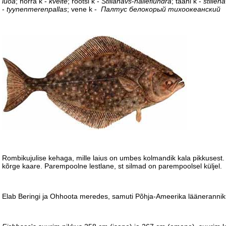
lúoa
; norra k -
kveite
; rootsi k -
Stillahavs
-
hälleflundra
; taani k -
stilleh
-
tyynenmerenpallas
; vene k -
Палтус белокорый
тихоокеанский
Rombikujulise kehaga, mille laius on umbes kolmandik kala pikkusest.
kõrge kaare. Parempoolne lestlane, st silmad on parempoolsel küljel.
Elab Beringi ja Ohhoota meredes, samuti Põhja-Ameerika läänerannikul