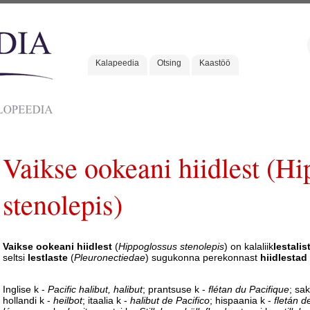
Kalapeedia
Otsing
Kaastöö
Vaikse ookeani hiidlest (H
stenolepis)
Vaikse ookeani hiidlest
(
Hippoglossus stenolepis
) on kalaliik
lestalis
seltsi
lestlaste
(
Pleuronectiedae
) sugukonna perekonnast
hiidlestad
Inglise k -
Pacific halibut, halibut
; prantsuse k -
flétan du Pacifique
; sa
hollandi k -
heilbot
; itaalia k -
halibut de Pacifico
; hispaania k -
fletán d