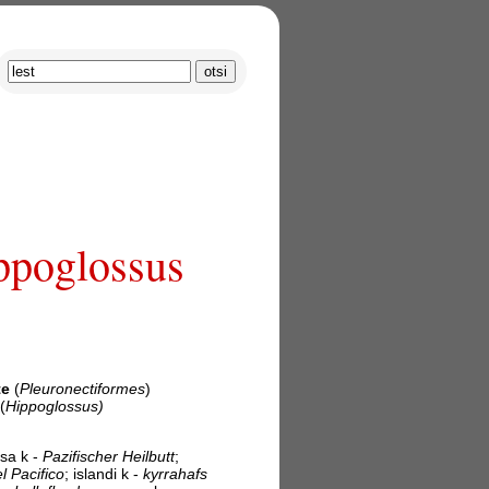
ippoglossus
te
(
Pleuronectiformes
)
(
Hippoglossus)
ksa k -
Pazifischer
Heilbutt
;
el Pacifico
; islandi k -
kyrrahafs