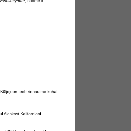
avs
helleflynder
; soome k
 Küljejoon teeb rinnauime kohal
 Alaskast Kaliforniani.