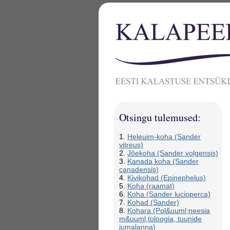
Otsingu tulemused:
1.
Heleuim-koha (Sander
vitreus)
2.
Jõekoha (Sander volgensis)
3.
Kanada koha (Sander
canadensis)
4.
Kivikohad (Epinephelus)
5.
Koha (raamat)
6.
Koha (Sander lucioperca)
7.
Kohad (Sander)
8.
Kohara (Pol&uuml;neesia
m&uuml;toloogia, tuunide
jumalanna)