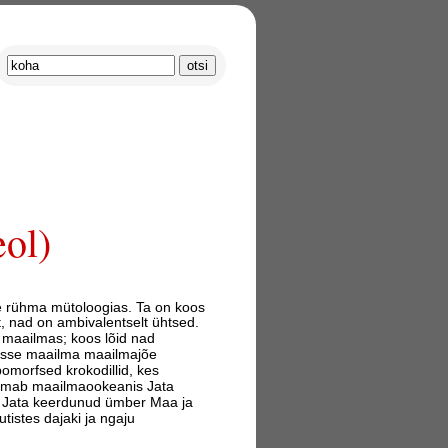
ol)
se rühma mütoloogias. Ta on koos
, nad on ambivalentselt ühtsed.
 maailmas; koos lõid nad
esse maailma maailmajõe
morfsed krokodillid, kes
amab maailmaookeanis Jata
on Jata keerdunud ümber Maa ja
istes dajaki ja ngaju