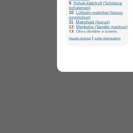
9.
Kohati käärtrull (Schistura
kohatensis)
10.
Lühiuim-makohai (Isurus
oxyrinchus)
11.
Makohaid (Isurus)
12.
Merikoha (Sander marinus)
13.
Obra j&otilde;e koletis
(kohap&auml;rimus Poolas)
|
muuda otsingut
sulge otsinguaken
14.
Pikkuim-makohai, ka
troopika-makohai (Isurus
paucus)
15.
Tume kivikoha
(Epinephelus marginatus)
16.
Vööt-kivikoha (Epinephelus
aeneus)