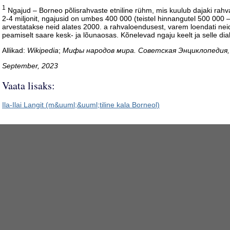
1
Ngajud – Borneo põlisrahvaste etniline rühm, mis kuulub dajaki rahv
2-4 miljonit, ngajusid on umbes 400 000 (teistel hinnangutel 500 000
arvestatakse neid alates 2000. a rahvaloendusest, varem loendati ne
peamiselt saare kesk- ja lõunaosas. Kõnelevad ngaju keelt ja selle dia
Allikad:
Wikipedia
;
Мифы народов мира. Советская Энциклопедия, 1
September, 2023
Vaata lisaks:
Ila-Ilai Langit (m&uuml;&uuml;tiline kala Borneol)