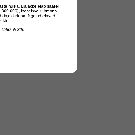
aste hulka. Dajakke elab saarel
 – 800 000), iseseisva rühmana
id dajakkidena. Ngajud elavad
lekte.
980, lk 309