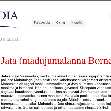
Kalapeedia
Otsing
Kaastöö
Jata (madujumalanna Borne
1
Jata
(ngaju 'vesimadu'), madujumalanna Borneo saarel ngaju
etnili
päikese Mahatalaga ('sarvnokk') osa kahekordsest kõrgemast olendist
Mahatala elab ürgsel mäel ülemmaailmas ja Jata alumises, veealuses
maailma ja inimesed. Nad on üheskoos igavesed. Sissepääs veealus
sügavas hauakohas; veealust maailma asustavad Jata alamad, antropo
muutuvad loomadeks üksnes maa peal. Mahatala poolt loodud Maa l
saba ja pea vahel ning toetub tema turjale. Müüdi teises versioonis 
hammustab oma saba. Mahatala ja Jata ühtsus kajastub ka nende kujut
rahvakunstis: üks on suline madu ja teine maolaadne ninasarvik-lind.